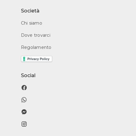
Società
Chi siamo
Dove trovarci
Regolamento
Social
󰈌
󰖣
󰈎
󰋾