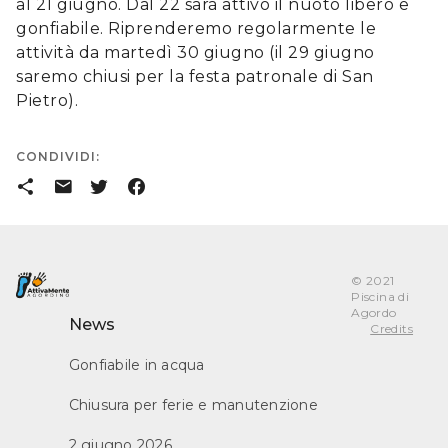
al 21 giugno. Dal 22 sarà attivo il nuoto libero e
gonfiabile. Riprenderemo regolarmente le
attività da martedì 30 giugno (il 29 giugno
saremo chiusi per la festa patronale di San
Pietro).
CONDIVIDI:
󰒗
󰇮
󰕄
󰈌
© 2021
Piscina di
Agordo
News
Credits
Gonfiabile in acqua
Chiusura per ferie e manutenzione
2 giugno 2026