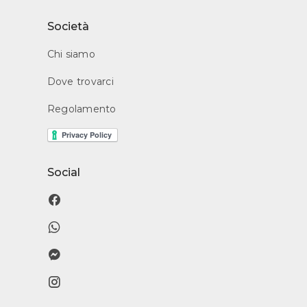
Società
Chi siamo
Dove trovarci
Regolamento
Social
󰈌
󰖣
󰈎
󰋾