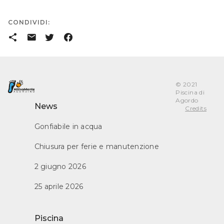
CONDIVIDI:
󰒗
󰇮
󰕄
󰈌
© 2021
Piscina di
Agordo
News
Credits
Gonfiabile in acqua
Chiusura per ferie e manutenzione
2 giugno 2026
25 aprile 2026
Piscina