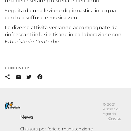
una delle serate più stellate dell’anno.
Seguita da una lezione di ginnastica in acqua
con luci soffuse e musica zen.
Le diverse attività verranno accompagnate da
rinfrescanti infusi e tisane in collaborazione con
Erboristeria Centerbe.
CONDIVIDI:
󰒗
󰇮
󰕄
󰈌
© 2021
Piscina di
Agordo
News
Credits
Chiusura per ferie e manutenzione