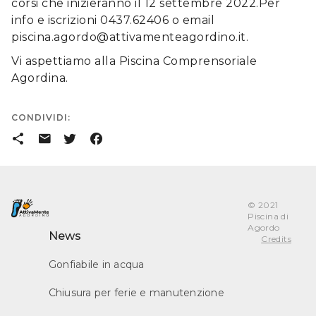
corsi che inizieranno il 12 settembre 2022.Per
info e iscrizioni 0437.62406 o email
piscina.agordo@attivamenteagordino.it.
Vi aspettiamo alla Piscina Comprensoriale
Agordina.
CONDIVIDI:
󰒗
󰇮
󰕄
󰈌
© 2021
Piscina di
Agordo
News
Credits
Gonfiabile in acqua
Chiusura per ferie e manutenzione